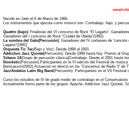
email:c
Nacido en Jaén el 6 de Marzo de 1966.
Los instrumentos que ejecuta como músico son: Contrabajo, bajo, y percus
Quattro (bajo):
Finalistas del VI concurso de Rock “El Lagarto”. Ganadores
Ganadores del I concurso de Rock “Ciudad de Úbeda”(1992)
La sombra del Gato(Percusión)
. Ganadores del IV certamen de “canción d
Lagarto”(1992).
Orquesta Tic Tac
(Bajo y Voz). Desde 1999 al 2001.
Addiction Jazz Quintet
(Percusión). Desde 1999 hasta hoy. Premio al Gru
Sótano 14
(Grupo de percusión clásica)Contrabajo. Desde el 2001 hasta hoy
Doméstic
(Percusión).Participantes en la VI edición del Festival de música
Benicassim(2002).Actuación en directo en los “Conciertos de Radio 3” de 
JazzAndalus Latin Big Band
(Percusión). Participantes en el VII Festiva
Curso los estudios de III de grado medio de contrabajo en el Conservatorio
Actualmente formo parte de los grupos: Apache, Addiction Jazz Quintet, S