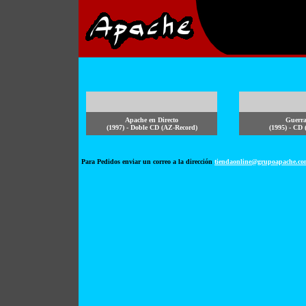
Apache en Directo
Guerra
(1997) - Doble CD (AZ-Record)
(1995) - CD
Para Pedidos enviar un correo a la dirección
tiendaonline@grupoapache.c