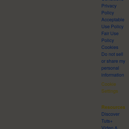
Privacy
Policy
Acceptable
Use Policy
Fair Use
Policy
Cookies
Do not sell
or share my
personal
information
Cookie
Settings
Resources
Discover
Tuts+
Video &