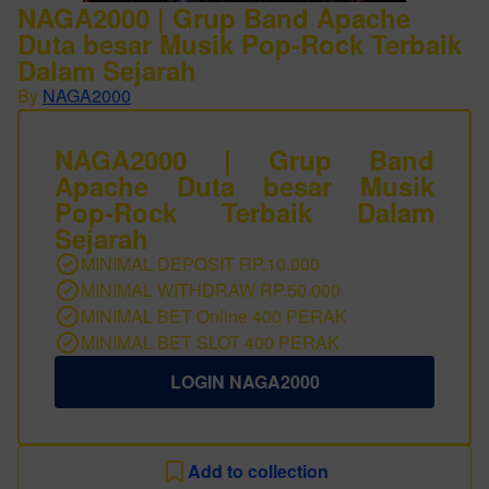
NAGA2000 | Grup Band Apache
Duta besar Musik Pop-Rock Terbaik
Dalam Sejarah
By
NAGA2000
NAGA2000 | Grup Band
Apache Duta besar Musik
Pop-Rock Terbaik Dalam
Sejarah
MINIMAL DEPOSIT RP.10.000
MINIMAL WITHDRAW RP.50.000
MINIMAL BET Online 400 PERAK
MINIMAL BET SLOT 400 PERAK
LOGIN NAGA2000
Add to collection