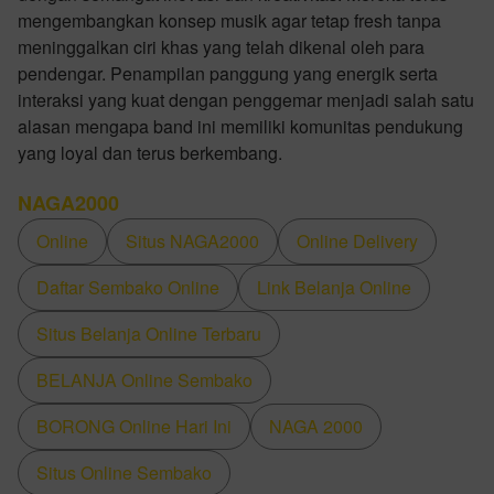
mengembangkan konsep musik agar tetap fresh tanpa
meninggalkan ciri khas yang telah dikenal oleh para
pendengar. Penampilan panggung yang energik serta
interaksi yang kuat dengan penggemar menjadi salah satu
alasan mengapa band ini memiliki komunitas pendukung
yang loyal dan terus berkembang.
NAGA2000
Online
Situs NAGA2000
Online Delivery
Daftar Sembako Online
Link Belanja Online
Situs Belanja Online Terbaru
BELANJA Online Sembako
BORONG Online Hari Ini
NAGA 2000
Situs Online Sembako