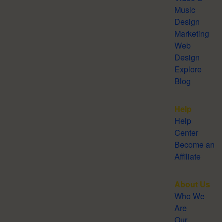
Music
Design
Marketing
Web
Design
Explore
Blog
Help
Help
Center
Become an
Affiliate
About Us
Who We
Are
Our