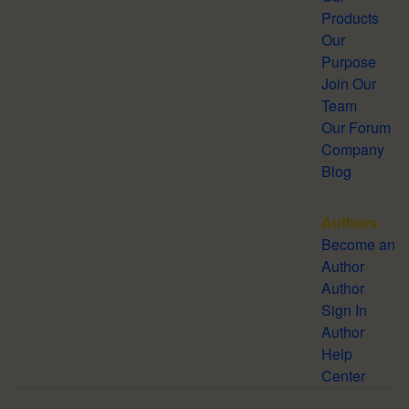
Products
Our
Purpose
Join Our
Team
Our Forum
Company
Blog
Authors
Become an
Author
Author
Sign In
Author
Help
Center