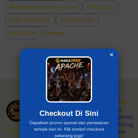
Komunitas Situs Online Resmi
NAGA 2000
Login Situs Online
Online Bet 100
NAGA 2000
View all
×
Discover
About
Checkout Di Sini
NAGA2000
Dapatkan promo spesial dan penawaran
Our Pricing
terbaik hari ini. Klik tombol checkout
& Plans
sekarang juga!